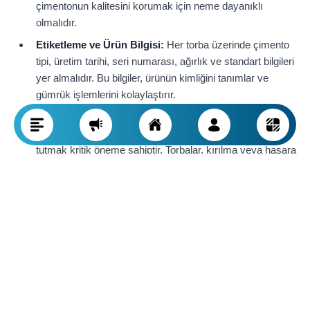
çimentonun kalitesini korumak için neme dayanıklı
olmalıdır.
Etiketleme ve Ürün Bilgisi:
Her torba üzerinde çimento
tipi, üretim tarihi, seri numarası, ağırlık ve standart bilgileri
yer almalıdır. Bu bilgiler, ürünün kimliğini tanımlar ve
gümrük işlemlerini kolaylaştırır.
Taşımacılık:
Çimento kamyon, tren veya gemiyle
taşınabilir. Ürünü taşıma sırasında kuru ve nemden uzak
tutmak kritik öneme sahiptir. Torbalar, kırılma veya hasara
karşı düzenli bir şekilde istiflenmelidir.
Bu kurallara uyularak çimento, varış noktasına güvenli ve
standartlara uygun şekilde ulaşır ve gümrük reddi veya müşteri
memnuniyetsizliği riski azaltılır.
İran, Türkiye ve Rusya İçin Avrupa'ya