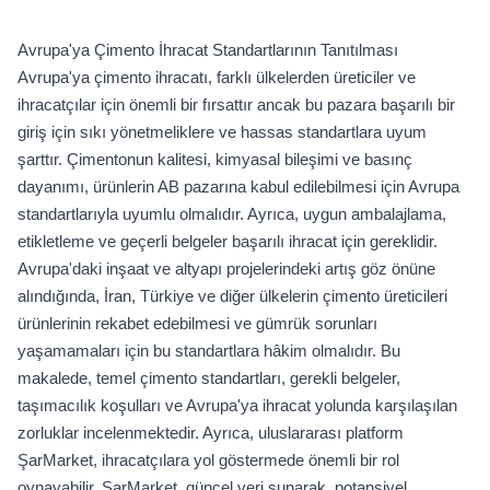
Avrupa'ya Çimento İhracat Standartlarının Tanıtılması
Avrupa'ya çimento ihracatı, farklı ülkelerden üreticiler ve
ihracatçılar için önemli bir fırsattır ancak bu pazara başarılı bir
giriş için sıkı yönetmeliklere ve hassas standartlara uyum
şarttır. Çimentonun kalitesi, kimyasal bileşimi ve basınç
dayanımı, ürünlerin AB pazarına kabul edilebilmesi için Avrupa
standartlarıyla uyumlu olmalıdır. Ayrıca, uygun ambalajlama,
etikletleme ve geçerli belgeler başarılı ihracat için gereklidir.
Avrupa'daki inşaat ve altyapı projelerindeki artış göz önüne
alındığında, İran, Türkiye ve diğer ülkelerin çimento üreticileri
ürünlerinin rekabet edebilmesi ve gümrük sorunları
yaşamamaları için bu standartlara hâkim olmalıdır. Bu
makalede, temel çimento standartları, gerekli belgeler,
taşımacılık koşulları ve Avrupa'ya ihracat yolunda karşılaşılan
zorluklar incelenmektedir. Ayrıca, uluslararası platform
ŞarMarket, ihracatçılara yol göstermede önemli bir rol
oynayabilir. ŞarMarket, güncel veri sunarak, potansiyel