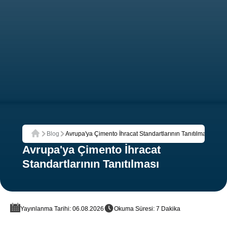
Blog
Avrupa'ya Çimento İhracat Standartlarının Tanıtılması
Ana Sayfa
Avrupa'ya Çimento İhracat
Standartlarının Tanıtılması
Yayınlanma Tarihi: 06.08.2026
Okuma Süresi: 7 Dakika