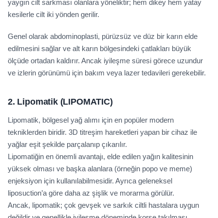
yaygın cilt sarkması olanlara yöneliktir; hem dikey hem yatay
kesilerle cilt iki yönden gerilir.
Genel olarak abdominoplasti, pürüzsüz ve düz bir karın elde
edilmesini sağlar ve alt karın bölgesindeki çatlakları büyük
ölçüde ortadan kaldırır. Ancak iyileşme süresi görece uzundur
ve izlerin görünümü için bakım veya lazer tedavileri gerekebilir.
2. Lipomatik
(LIPOMATIC)
Lipomatik, bölgesel yağ alımı için en popüler modern
tekniklerden biridir. 3D titreşim hareketleri yapan bir cihaz ile
yağlar eşit şekilde parçalanıp çıkarılır.
Lipomatiğin en önemli avantajı, elde edilen yağın kalitesinin
yüksek olması ve başka alanlara (örneğin popo ve meme)
enjeksiyon için kullanılabilmesidir. Ayrıca geleneksel
liposuction’a göre daha az şişlik ve morarma görülür.
Ancak, lipomatik; çok gevşek ve sarkık ciltli hastalara uygun
değildir ve genellikle iyileşme döneminde korse takılması