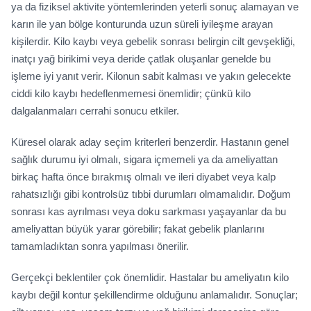
ya da fiziksel aktivite yöntemlerinden yeterli sonuç alamayan ve
karın ile yan bölge konturunda uzun süreli iyileşme arayan
kişilerdir. Kilo kaybı veya gebelik sonrası belirgin cilt gevşekliği,
inatçı yağ birikimi veya deride çatlak oluşanlar genelde bu
işleme iyi yanıt verir. Kilonun sabit kalması ve yakın gelecekte
ciddi kilo kaybı hedeflenmemesi önemlidir; çünkü kilo
dalgalanmaları cerrahi sonucu etkiler.
Küresel olarak aday seçim kriterleri benzerdir. Hastanın genel
sağlık durumu iyi olmalı, sigara içmemeli ya da ameliyattan
birkaç hafta önce bırakmış olmalı ve ileri diyabet veya kalp
rahatsızlığı gibi kontrolsüz tıbbi durumları olmamalıdır. Doğum
sonrası kas ayrılması veya doku sarkması yaşayanlar da bu
ameliyattan büyük yarar görebilir; fakat gebelik planlarını
tamamladıktan sonra yapılması önerilir.
Gerçekçi beklentiler çok önemlidir. Hastalar bu ameliyatın kilo
kaybı değil kontur şekillendirme olduğunu anlamalıdır. Sonuçlar;