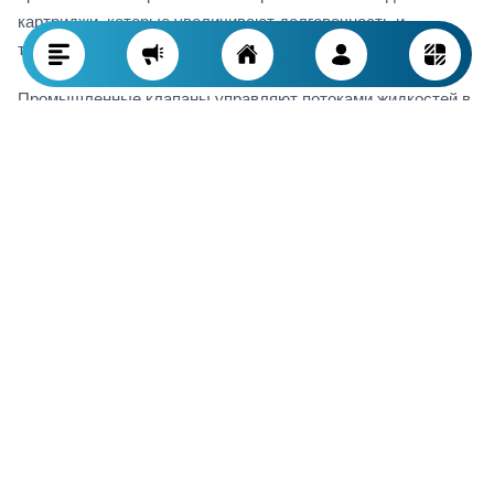
картриджи, которые увеличивают долговечность и
точность работы.
Промышленные клапаны управляют потоками жидкостей в
более сложных и тяжелых условиях при высоком
давлении. Они часто оснащаются более продвинутыми
механизмами: шаровые, дисковые, диафрагменные,
игольчатые, золотниковые — которые могут выдерживать
крайние значения давления и температуры, а также
позволяют точно регулировать или полностью перекрывать
поток. Помимо этого, многие промышленные клапаны
имеют системы автоматического управления и
измерительные приборы для более эффективного
мониторинга и управления технологическим процессом.
Когда нужны промышленные клапаны?
Правильный выбор клапана — ключевой фактор для