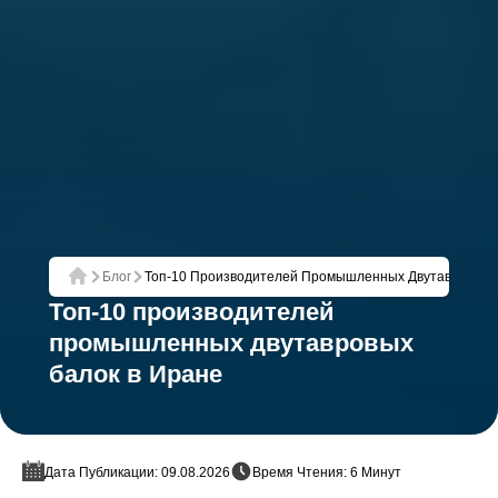
Блог
Топ-10 Производителей Промышленных Двутавровых 
Главная
Топ-10 производителей
промышленных двутавровых
балок в Иране
Дата Публикации: 09.08.2026
Время Чтения: 6 Минут