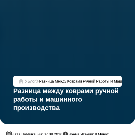
Блог
Разница Между Коврами Ручной Работы И Машинного
Главная
Разница между коврами ручной
работы и машинного
производства
Дата Публикации: 07.08.2026
Время Чтения: 8 Минут