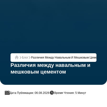
Блог
Различия Между Навальным И Мешковым Цементом
Главная
Различия между навальным и
мешковым цементом
Дата Публикации: 06.08.2026
Время Чтения: 5 Минут