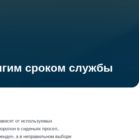
лгим сроком службы
зависят от используемых
поролон в сиденьях просел,
ренде», а в неправильном выборе