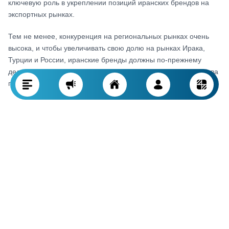
ключевую роль в укреплении позиций иранских брендов на
экспортных рынках.
Тем не менее, конкуренция на региональных рынках очень
высока, и чтобы увеличивать свою долю на рынках Ирака,
Турции и России, иранские бренды должны по-прежнему
делать ставку на инновации, постоянное повышение качества
продукции и совершенствование маркетинговых стратегий.
Текущая доля Ирана в экспорте смесителей в
регионе
Экспорт иранских смесителей в страны региона, особенно в
Ирак, Турцию и Россию, в последние годы растет, хотя доля
иранских производителей на этих рынках пока незначительна.
Согласно данным таможенной статистики и торговых отчетов,
Иран является одним из активных экспортеров смесителей в
Ирак и занимает там сравнительно высокую рыночную
позицию, главным образом благодаря географической и
культурной близости.