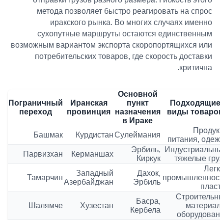
метода позволяет быстро реагировать на спрос
иракского рынка. Во многих случаях именно
сухопутные маршруты остаются единственным
возможным вариантом экспорта скоропортящихся или
потребительских товаров, где скорость доставки
.
критична
Основной
Пограничный
Иранская
пункт
Подходящи
переход
провинция
назначения
виды товаро
в Ираке
Продук
Башмак
Курдистан
Сулеймания
питания, оде
Эрбиль,
Индустриальн
Парвизхан
Керманшах
Киркук
тяжелые гр
Лег
Западный
Дахок,
Тамарчин
промышленност
Азербайджан
Эрбиль
плас
Строительн
Басра,
Шалямче
Хузестан
материа
Кербела
оборудова