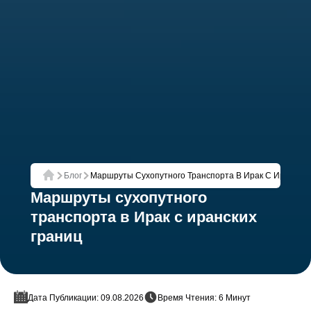
Блог
Маршруты Сухопутного Транспорта В Ирак С Иранских
Главная
Маршруты сухопутного
транспорта в Ирак с иранских
границ
Дата Публикации: 09.08.2026
Время Чтения: 6 Минут