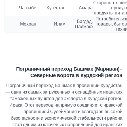
Скоропортящие
Чаззабе
Хузестан
Амара
продук
продукты пита
Потребительс
Багдад,
Мехран
Илам
товары, быто
Наджаф
техн
Пограничный переход Башмак (Мариван)
–
Северные ворота в Курдский регион
Пограничный переход Башмак в провинции Курдистан
— один из самых загруженных и оснащённых иранских
таможенных пунктов для экспорта в Курдский регион
Ирака. Этот переход напрямую соединяет с иракской
провинцией Сулеймания и благодаря высокой
безопасности и экономической стабильности района
стал одним из ключевых направлений для иранских