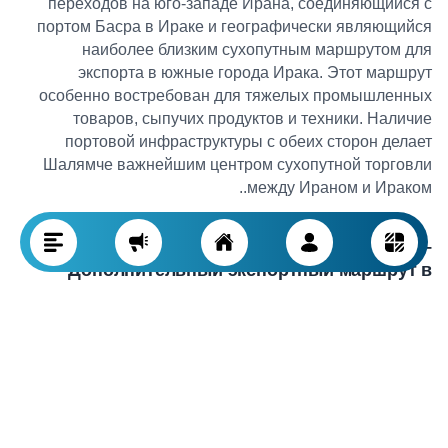
переходов на юго-западе Ирана, соединяющийся с
портом Басра в Ираке и географически являющийся
наиболее близким сухопутным маршрутом для
экспорта в южные города Ирака. Этот маршрут
особенно востребован для тяжелых промышленных
товаров, сыпучих продуктов и техники. Наличие
портовой инфраструктуры с обеих сторон делает
Шалямче важнейшим центром сухопутной торговли
.
между Ираном и Ираком.
Пограничный переход Чаззабе
–
Дополнительный экспортный маршрут в
южный Ирак
Пограничный переход Чаззабе в Хузестане вместе с
Шалямче считается дополнительным маршрутом
экспорта в южные регионы Ирака. Обычно им
пользуются экспортеры легких и быстро портящихся
грузов: сельскохозяйственная продукция, молочные
продукты, напитки и продукты питания. Главное