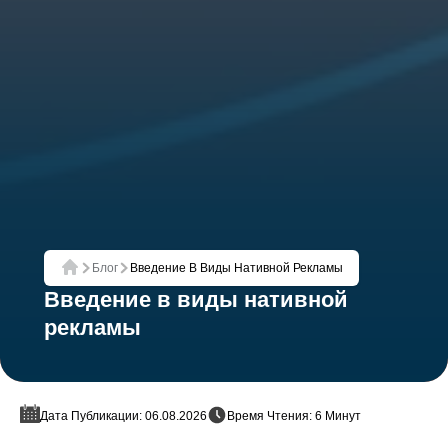
Блог
Введение В Виды Нативной Рекламы
Главная
Введение в виды нативной
рекламы
Дата Публикации: 06.08.2026
Время Чтения: 6 Минут