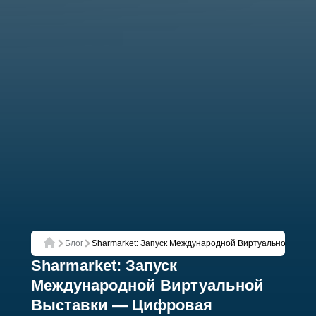
Блог
Sharmarket: Запуск Международной Виртуальной Выст
Главная
Sharmarket: Запуск
Международной Виртуальной
Выставки — Цифровая