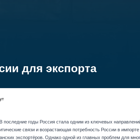
сии для экспорта
ут
 В последние годы Россия стала одним из ключевых направлений
итические связи и возрастающая потребность России в импорт
нских экспортёров. Однако одной из главных проблем для мно