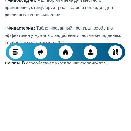
·
Миноксидил:
Раствор или пена для местного
применения, стимулирует рост волос и подходит для
различных типов выпадения.
·
Финастерид:
Таблетированный препарат, особенно
эффективен у мужчин с андрогенетическим выпадением,
снижает уровень гормона ДГТ.
· Приём добавок с
биотином, цинком и витаминами
группы B
способствует укреплению фолликулов.
Натуральные и домашние средства
Природные методы можно использовать в дополнение к
медикаментозному лечению для укрепления волос:
·
Натуральные масла
— аргановое, кокосовое, масло
розмарина — питают волосы и делают их более густыми.