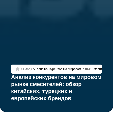
Блог
Анализ Конкурентов На Мировом Рынке Смесителей: Об
Главная
Анализ конкурентов на мировом
рынке смесителей: обзор
китайских, турецких и
европейских брендов