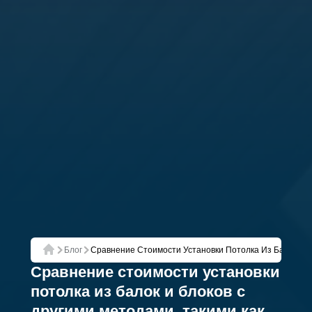
Блог
Сравнение Стоимости Установки Потолка Из Балок И 
Главная
Сравнение стоимости установки
потолка из балок и блоков с
другими методами, такими как