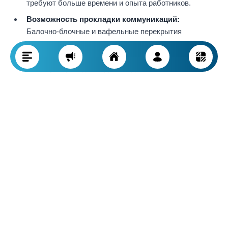
требуют больше времени и опыта работников.
Возможность прокладки коммуникаций:
Балочно-блочные и вафельные перекрытия
позволяют с лёгкостью прокладывать инженерные
сети и коммуникации, тогда как при монолитной плите
зачастую приходится делать дополнительные
каналы, что усложняет и удорожает монтаж.
Стоимость:
Потолки из балок и блоков являются наиболее
экономичным вариантом для небольших и средних по
масштабу проектов ввиду низких затрат на
материалы и работу. Монолитные плиты актуальны
там, где требуется повышенная прочность, но они в
целом дороже по исполнению. Вафельные плиты
благодаря экономии на бетоне и уменьшению массы
выгодны для крупных объектов и больших пролётов,
однако стоят дороже за счет сложной опалубки и
более трудоемкого монтажа.