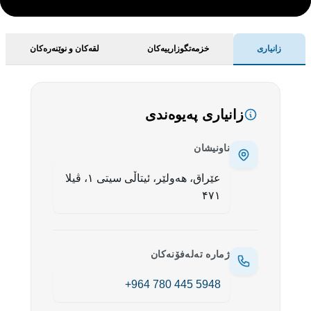
زانیاری
خزمەتگوزارییەکان
لقەکان و نوێنەرەکان
زانیاری پەیوەندی
ناونیشان
عێراق، هەولێر، ئیتاڵی سیتی ۱، ڤیلا
۴۷۱
ژمارە تەلەفۆنەکان
+964 780 445 5948