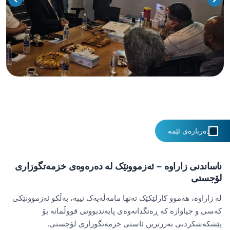
دەربارەی ئێمە
ناساندنی زاراوە – ئەزموونێک لە دەرەوەی خزمەتگوزاری
لۆجستی
لە زاراوە، هەموو کارلێکێک تەنها مامەڵەیەک نییە، بەڵکو ئەزموونێکی
کەسی و جیاوازە کە ڕەنگدانەوەی پابەندبوونی قووڵمانە بۆ
پێشکەشکردنی بەرزترین ئاستی خزمەتگوزاری لۆجستی.