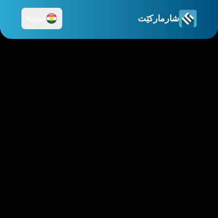
شارمارکێت
کوردی