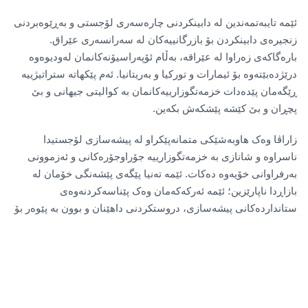
ئێمە تایبەتمەندین لە دابینکردنی چارەسەری لۆجستی و بەڕێوەبردنی
زنجیرەی دابینکردن بۆ بازرگانییەکان لە سەرانسەری عێراق.
بارەگاکەی زەراوا لە عێراقە، بەڵام ئۆپەراسیۆنەکانمان لەودیوەوە
درێژدەبێتەوە بۆ ئیمارات و تورکیا و بەریتانیا. ئەم پێکهاتە ستراتیژییە
ڕێگەمان پێدەدات خزمەتگوزارییەکانمان بە کوالیتی جیهانی و بێ
پچڕان و بێ کێشە پێشکەش بکەین.
زاراڤا وەک هاوبەشێکی متمانەپێکراو لە پیشەسازی لۆجستیدا
ناسراوە و شانازی بە خزمەتگوزارییە جۆراوجۆرەکانی و ئەزموونی
بەرفراوانی خۆیەوە دەکات. ئێمە تەنیا پێگەی پێشەنگی خۆمان لە
بازاڕدا ناپارێزین؛ ئێمە ئەرکەکەمان وەک پێناسەکردنەوەی
ستانداردەکانی پیشەسازی، دروستکردنی داهێنان و بوون بە پێوەر بۆ
باشی لەم بوارە دینامیکییەدا دەبینین.
دیدگای ئێمە
ئامانجمان ئەوەیە کە پێشەنگ بین لە پیشەسازی لۆجستیدا؛ بە