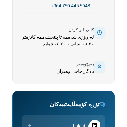
+964 750 445 5948
کاتی کار کردن
لە ڕۆژی شەممە تا پێنجشەممە کاتژمێر
٠٨:٣٠ بەیانی تا ٠٤:٣٠ ئێوارە
بەڕێوەبەر
یادگار حاجی وەهران
تۆڕە کۆمەڵایەتییەکان
linkedin