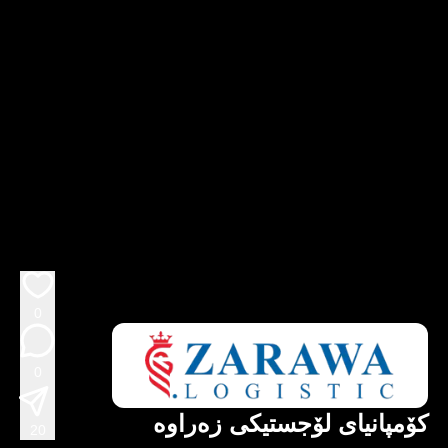
0
0
کۆمپانیای لۆجستیکی زەراوە
20