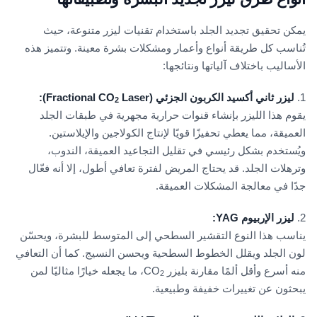
يمكن تحقيق تجديد الجلد باستخدام تقنيات ليزر متنوعة، حيث
تُناسب كل طريقة أنواع وأعمار ومشكلات بشرة معينة. وتتميز هذه
الأساليب باختلاف آلياتها ونتائجها:
1.
ليزر ثاني أكسيد الكربون الجزئي (Fractional CO
Laser):
2
يقوم هذا الليزر بإنشاء قنوات حرارية مجهرية في طبقات الجلد
العميقة، مما يعطي تحفيزًا قويًا لإنتاج الكولاجين والإيلاستين.
ويُستخدم بشكل رئيسي في تقليل التجاعيد العميقة، الندوب،
وترهلات الجلد. قد يحتاج المريض لفترة تعافي أطول، إلا أنه فعّال
جدًا في معالجة المشكلات العميقة.
2.
ليزر الإربيوم YAG:
يناسب هذا النوع التقشير السطحي إلى المتوسط للبشرة، ويحسّن
لون الجلد ويقلل الخطوط السطحية ويحسن النسيج. كما أن التعافي
منه أسرع وأقل ألمًا مقارنة بليزر CO
، ما يجعله خيارًا مثاليًا لمن
2
يبحثون عن تغييرات خفيفة وطبيعية.