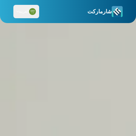
شارماركت
العربية