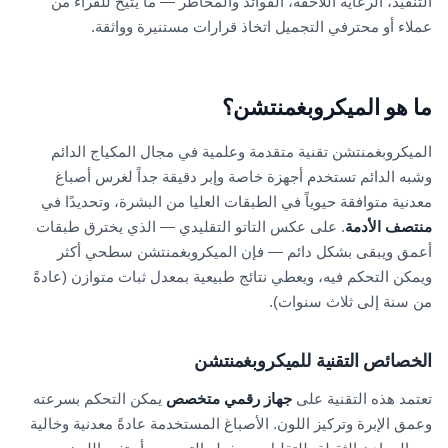
التنفيذ، الرعاية اللاحقة، الفوائد والمخاطر — ما يتيح للقراء من
عملاء أو محترفي التجميل اتخاذ قرارات مستنيرة وواثقة.
ما هو الميكروبغمنتشن؟
الميكروبغمنتشن تقنية متقدمة وعلمية في مجال المكياج الدائم
وشبه الدائم تستخدم أجهزة خاصة وإبر دقيقة جداً لغرس أصباغ
معدنية متوافقة حيوياً في الطبقات العليا من البشرة، وتحديدًا في
منتصف الأدمة
. على عكس التاتو التقليدي — الذي يخترق طبقات
أعمق ويبقى بشكل دائم — فإن الميكروبغمنتشن سطحي أكثر
ويمكن التحكم فيه، ويعطي نتائج طبيعية بمعدل ثبات متوازن (عادةً
من سنة إلى ثلاث سنوات).
الخصائص التقنية للميكروبغمنتشن
تعتمد هذه التقنية على
جهاز رقمي متخصص
يمكن التحكم بسرعته
وعمق الإبرة وتركيز اللون. الأصباغ المستخدمة عادةً معدنية وخالية