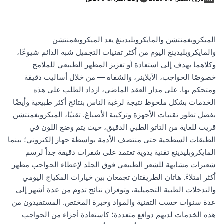
الميكروبغمنتشن والمايكروبليدينغ يعد الميكروبغمنتشن
والمايكروبليدينغ اليوم من أكثر تقنيات التجميل شبه الدائم شيوعًا،
وكلاهما يهدف إلى استعادة أو تعزيز المظهر الطبيعي للملامح —
خصوصًا الحواجب، الآيلاينر، والشفاه — من خلال أساليب دقيقة
ومتحكم بها. على مدار العقد الماضي، ازداد الطلب على هذه
الخدمات بشكل ملحوظ نتيجة لرغبة الناس بنتائج أكثر طبيعية وأيضًا
بفضل تطور تقنيات الأجهزة وتركيبة الأصباغ. تقنيًا، الميكروبغمنتشن
قريب للغاية من التاتو الطبي الدقيق، حيث يتم وضع اللون في
الطبقات السطحية حتى منتصف الأدمة بواسطة جهاز إلكتروني؛ بينما
المايكروبليدينغ تقنية يدوية تعتمد على شفرات دقيقة جداً لرسم
شعيرات مشابهة للشعر الطبيعي فوق الجلد لإعطاء الحواجب مظهر
أكثر امتلاءً. هاتان الطريقتان تجمعان بين خيارات المكياج اليومي
والتدخلات الطبية التجميلية، وتوفران نتائج تدوم من عدة أشهر إلى
عدة سنوات حسب التقنية والمواد وخبرة المختص. المستفيدون من
هذه الخدمات لديهم دوافع متعددة؛ كاستعادة أجزاء من الحواجب