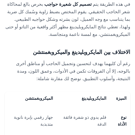
في هذه الطريقة يتم
تصميم كل شعيرة حواجب
بحرص بالغ لمحاكاة
شعر الحاجب الحقيقي. يقوم المختص بضبط زاوية وسُمك كل ضربة
بما يتناسب مع وجه العميل، لون بشرته وشكل حواجبه الطبيعي.
ولهذا، تعطي نتائج المايكروبليدينغ مظهر أكثر واقعية من التاتو أو حتى
الميكروبغمنتشن، مع لمسة ناعمة ومتجانسة.
الاختلاف بين المايكروبليدينغ والميكروبغمنتشن
رغم أن كليهما يهدف لتحسين وتجميل الحاجب أو مناطق أخرى
بالوجه، إلا أن الفروقات تكمن في الأدوات، وعمق اللون، ومدة
النتيجة، وأسلوب التطبيق. نوضح لك مقارنة شاملة:
الميزة
المايكروبليدينغ
الميكروبغمنتشن
نوع
قلم يدوي ذو شفرة فائقة
جهاز رقمي بإبرة نانوية
الأداة
الدقة
متذبذبة