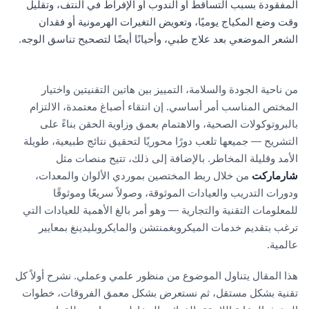
المفقودة بسبب التساقط أو الندوب أو الإفراط في النتف، وتقليل
وقت وضع المكياج يوميًا، وتعويض التغيرات الهرمونية أو فقدان
الشعر الموضعي بعد علاج طبي، وأحيانًا أيضًا لتصحيح تناسق الوجه.
من ناحية الجودة والسلامة، التمييز بين هاتين التقنيتين واختيار
المختص المناسب أمر أساسي. إن انتقاء أصباغ معتمدة، الالتزام
بالبروتوكولات الصحية، والاهتمام بعمق وزاوية الحقن بناءً على
التشريح — جميعها تلعب دورًا محوريًا لتحقيق نتائج طبيعية، طويلة
الأمد وقليلة المخاطر. بالإضافة إلى ذلك، تتيح منصات مثل
شارماركت
من خلال ربط المختصين بموردي الألوان والمعدات،
ودورات التدريب والعيادات الموثوقة، وصولاً سريعًا وموثوقًا
للمعلومات التقنية والتجارية — وهو أمر بالغ الأهمية للعيادات التي
ترغب بتقديم خدمات الميكروبغمنتشن والمايكروبليدينغ بمعايير
عالمية.
هذا المقال يتناول الموضوع من منظور علمي وعملي. نشرح أولاً كل
تقنية بشكل مستقل، ثم نستعرض بشكل معمق الفروقات، خطوات