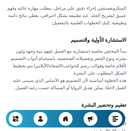
الميكروبغمنتشن إجراء دقيق على مراحل، يتطلب مهارة عالية وفهم
عميق لتشريح الجلد. عند تطبيقه بشكل احترافي، يعطي نتائج دائمة
وطبيعية. إليك الخطوات العلمية بالتفصيل:
الاستشارة الأولية والتصميم
يبدأ المختص بجلسة استشارية مع العميل لفهم بنية وجهه ولون
بشرته ونوع الشعر وتفضيلاته الشخصية. باستخدام أدوات التصميم
(أقلام خاصة وقوالب رسم للحواجب/الشفاه/الآيلاينر) يتم تخطيط
الشكل المطلوب على البشرة.
هذه الخطوة أساسية لأن التصميم هو الأساس الذي سيبنى عليه
العمل لاحقًا. يمكن تعديل الزوايا أو السماكة حسب رغبة العميل.
تعقيم وتحضير البشرة
بعد اعتماد التصميم، يتم تعقيم المنطقة المستهدفة بدقة لمنع
العدوى، ثم وضع كريم مخدر موضعي لتقليل الألم. يستغرق التخدير
عادة 15–30 دقيقة.