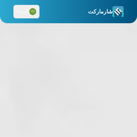
شارماركت
العربية