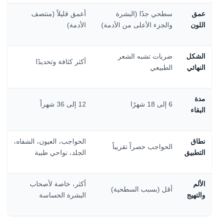
عمق
سطحي جدًا (البشرة
أعمق قليلاً (منتصف
اللون
والجزء الأعلى من الأدمة)
الأدمة)
الشكل
ضربات تشبه الشعر
أكثر كثافة وتحديدًا
النهائي
الطبيعي
مدة
6 إلى 18 شهرًا
12 إلى 36 شهراً
البقاء
نطاق
الحواجب، العيون، الشفاه،
الحواجب حصراً تقريباً
التطبيق
الجلد، نواحي طبية
الألم
أكثر، خاصة لأصحاب
أقل (بسبب السطحية)
والتهيج
البشرة الحساسة