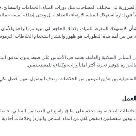
والضرورية في مختلف المساحات مثل دورات المياه، الحمامات والمطابخ. فه
 في إدارة استهلاك المياه، الارتقاء بالنظافة، بل وحتى إضافة لمسة جمالي
أن الاستهلاك المفرط للمياه، وكذلك الحاجة إلى مزيد من الراحة والأمان
 من بين أهم هذه التطورات هو ظهور وانتشار استخدام الخلاطات الثرموس
 المباني السكنية والعامة، تعتمد في الأساس على ضبط يدوي لتدفق الماء 
لحرارة لتوفير تجربة أكثر أماناً وراحة وكفاءة للمستخدمين.
تشغيلية بين هذين النوعين من الخلاطات، بهدف الوصول لفهم أفضل لكلٍ 
العمل
 الخلاطات الصحية، وتستخدم على نطاق واسع في العديد من المباني، خاصةً 
بيدين منفصلتين (مقبض لكل من الماء الساخن والبارد) وخلاطات أحادية ا