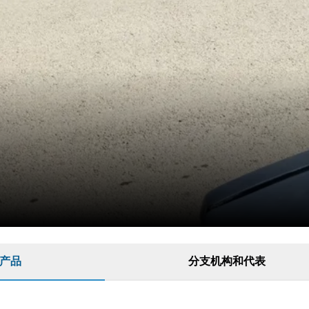
产品
分支机构和代表