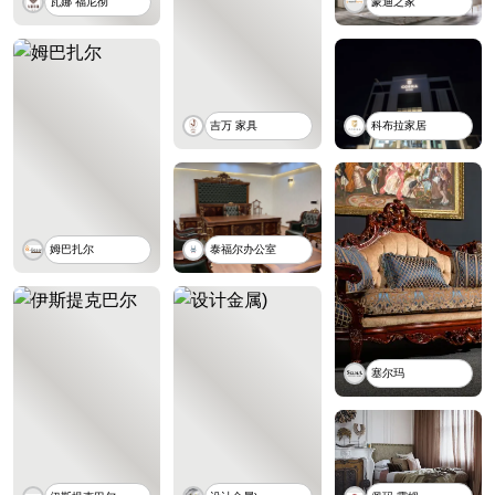
瓦娜 福尼彻
蒙迪之家
吉万 家具
科布拉家居
姆巴扎尔
泰福尔办公室
塞尔玛