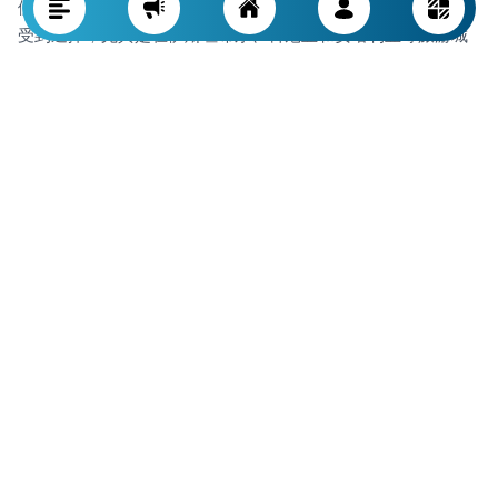
伊朗手工编织地毯以传统图案、高超工艺，在土耳其市场依然
受到追捧，尤其是在伊斯坦布尔、科尼亚和安塔利亚等旅游城
市。
手工艺品如陶器、木嵌（Khatam）、特尔梅（Termeh）织物和
掐丝珐琅等，也可以很好地进入土耳其纪念品店和艺术画廊。
通过参加国际手工艺博览会、艺术感包装以及与当地商店合
作，对文化商品出口的成功尤为关键。
草本药物及天然产品
伊朗在传统医学和草药疗法方面拥有悠久历史。草本产品如花
草茶、精华、天然植物油、草本蒸馏液和传统药膏，在土耳其
有机市场极为畅销。近年来，土耳其消费者对无化学添加的产
品表现出更大兴趣。
发展伊朗品牌、严格遵循国际卫生标准、获得土耳其药监局的
进口许可和有针对性的市场推广，可扩展该类产品的出口。