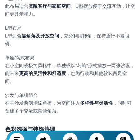
此布局适合
宽敞客厅与家庭空间
。U型摆放便于交流互动，让空
间更具亲和力。
L型布局
L型适合
靠角落及开放空间
，充分利用转角，保持通行不被阻
碍。
单座/岛式布局
在小空间或极简风格中，单独或以"岛屿"形式摆放一两张沙发，
能带来
更高的灵活性和舒适度
，也为行动和其他软装留足空
间。
沙发与单椅组合
在主沙发两侧增添单椅，为空间注入
多样性与灵活性
，同时可
创建多个交流或阅读角落。
色彩选择与装饰协调