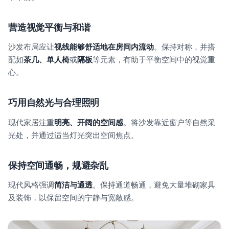
营造视觉平衡与和谐
沙发布局应让
视线能够舒适地在房间内流动
。保持对称，并搭
配如
茶几、单人椅
或
隔板
等元素，有助于平衡空间中的视觉重
心。
巧用自然光与合理照明
现代家居注重
明亮、开阔的空间感
。将沙发靠近窗户等自然采
光处，并通过适当灯光突出空间焦点。
保持空间通畅，规避杂乱
现代风格强调
简洁与通透
。保持通道畅通，避免大量堆砌家具
及装饰，以保留空间的宁静与宽敞感。