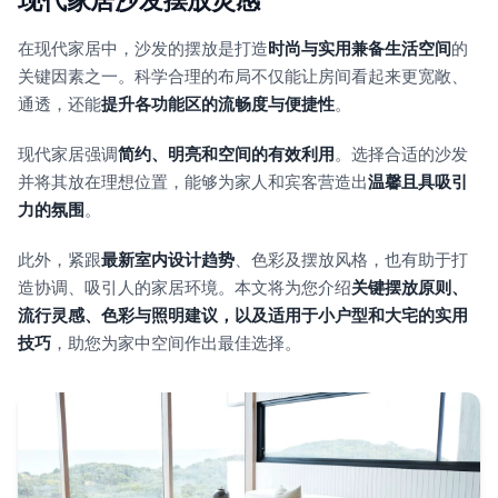
现代家居沙发摆放灵感
在现代家居中，沙发的摆放是打造
时尚与实用兼备生活空间
的
关键因素之一。科学合理的布局不仅能让房间看起来更宽敞、
通透，还能
提升各功能区的流畅度与便捷性
。
现代家居强调
简约、明亮和空间的有效利用
。选择合适的沙发
并将其放在理想位置，能够为家人和宾客营造出
温馨且具吸引
力的氛围
。
此外，紧跟
最新室内设计趋势
、色彩及摆放风格，也有助于打
造协调、吸引人的家居环境。本文将为您介绍
关键摆放原则、
流行灵感、色彩与照明建议，以及适用于小户型和大宅的实用
技巧
，助您为家中空间作出最佳选择。