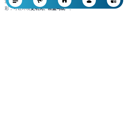
沙发的色彩在塑造
整体家居氛围
中非常重要。现代空间选对色
彩，可让环境
更明亮、轻盈与统一
。
选用
浅色、中性色
（如白色、米色、驼色）沙发，能让空间开
阔柔和，也便于与其他装饰搭配。
通过辅以
抱枕、地毯和窗帘
丰富视觉层次。例如使用马卡龙色
抱枕或温和的对比色，为居室带来一抹
清新现代的气息
。
同时将沙发颜色与
墙面、地板及配件
协调统一，可让整体布局
更
专业、吸引人
。