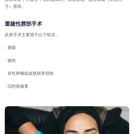
弓）形状。
重建性唇部手术
此类手术主要用于以下情况：
· 唇裂
· 烧伤
· 良性肿瘤或皮肤病变切除
· 旧疤痕修复