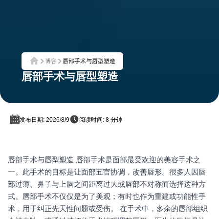
博客
唇部手术与唇型塑造
首页
唇部手术与唇型塑造
发布日期: 2026/8/9
阅读时间: 8 分钟
唇部手术与唇型塑造 唇部手术是面部最受欢迎的美容手术之
一。此手术的目标是让面部五官协调，改善唇形。很多人因唇
部过薄、鼻子与上唇之间距离过大或唇部不对称而选择这种方
式。唇部手术不仅仅是为了美观；有时也作为重建或功能性手
术，用于纠正先天性问题或受伤。 在手术中，多余的唇部组织