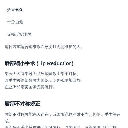
· 效果
永久
· 十分自然
· 无需反复注射
这种方式适合追求永久改变且无需维护的人。
唇部缩小手术
(Lip Reduction)
部分人因唇部过大或外翻导致面部不对称。
该手术移除部分唇内组织，使外观更加自然。
在亚洲和南美国家尤其流行。
唇部不对称矫正
唇部不对称可能先天存在，或因填充物注射不当、外伤、手术等造
成。
唇部矫正手术旨在平衡两侧体积、调整唇线、改善唇峰（丘比特