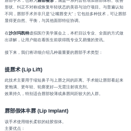
唇部手术，也称为
唇部整形
，涵盖一系列旨在增加唇部体积、改善
形状、纠正不对称或恢复年轻状态的美容与治疗项目。与普遍认知
不同，唇部手术并非只是“让嘴唇变大”；它包括多种技术，可让唇部
显得更自然、平衡，与其他面部特征协调。
在
沙尔玛凯特
虚拟医疗美学展会上，本栏目以专业、全面的方式做
出讲解，让用户能在看医生前获得既专业又易懂的资讯。
接下来，我们将详细介绍几种最重要的唇部手术类型：
提唇术
(Lip Lift)
此技术主要用于缩短鼻子与上唇之间的距离。手术能让唇部看起来
更饱满、更年轻、轮廓更好—无需注射填充剂。
效果持久，特别适合唇部较薄或鼻唇间距较大的人群。
唇部假体丰唇
(Lip Implant)
该手术使用细长柔软的硅胶假体。
主要优点：