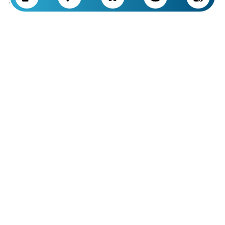
· 质感与外观最自然
· 适用于中等程度的丰唇
缺点：
· 部分脂肪会被吸收
想要唇部充盈但不希望看起来人工感强的，适合这种方法。
提唇术
(Lip Lift Surgery)
缩短上唇与鼻子的距离，突出唇部自然体积。
切口通常隐藏在鼻下。
可持久塑造自然的上唇。
唇部假体手术
(Lip Implant)
让唇部更饱满的
永久性
方案。
硅胶假体柔软，不易移位。
适合需要长久丰唇、排斥注射的人群。