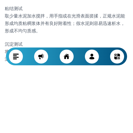
粘结测试
取少量水泥加水搅拌，用手指或在光滑表面搓揉，正规水泥能
形成均质粘稠浆体并有良好附着性；假水泥则容易迅速析水，
形成不均匀质感。
沉淀测试
将水泥倒入一杯清水中，优质水泥会漂浮一段时间后逐渐沉
淀，劣质或假冒水泥则迅速下沉，颗粒分散不均。