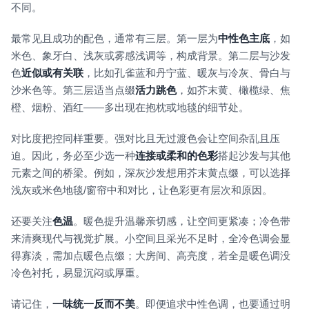
不同。
最常见且成功的配色，通常有三层。第一层为
中性色主底
，如
米色、象牙白、浅灰或雾感浅调等，构成背景。第二层与沙发
色
近似或有关联
，比如孔雀蓝和丹宁蓝、暖灰与冷灰、骨白与
沙米色等。第三层适当点缀
活力跳色
，如芥末黄、橄榄绿、焦
橙、烟粉、酒红——多出现在抱枕或地毯的细节处。
对比度把控同样重要。强对比且无过渡色会让空间杂乱且压
迫。因此，务必至少选一种
连接或柔和的色彩
搭起沙发与其他
元素之间的桥梁。例如，深灰沙发想用芥末黄点缀，可以选择
浅灰或米色地毯/窗帘中和对比，让色彩更有层次和原因。
还要关注
色温
。暖色提升温馨亲切感，让空间更紧凑；冷色带
来清爽现代与视觉扩展。小空间且采光不足时，全冷色调会显
得寡淡，需加点暖色点缀；大房间、高亮度，若全是暖色调没
冷色衬托，易显沉闷或厚重。
请记住，
一味统一反而不美
。即便追求中性色调，也要通过明