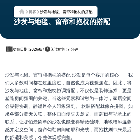
博客
沙发与地毯、窗帘和抱枕的搭配
首页
沙发与地毯、窗帘和抱枕的搭配
发布日期: 2026/8/7
阅读时间: 7 分钟
沙发与地毯、窗帘和抱枕的搭配 沙发是每个客厅的核心——我
们大多数时间都在这里度过，自然也成为视觉焦点。因此，将
沙发与地毯、窗帘和抱枕协调搭配，不仅仅是装饰选择，更是
塑造房间氛围的关键。当这些元素和谐融为一体时，家居空间
会显得协调、静谧且令人印象深刻。 软装搭配就像在拼图。如
果各部分毫无关联，整体画面便失去意义。而逻辑与视觉上的
联系，让哪怕最简单的沙发也能变得精致独特。地毯增添温馨
感并定义空间，窗帘勾勒房间轮廓和光线，而抱枕则带来最后
的舒适和美感，令整体观感完整。