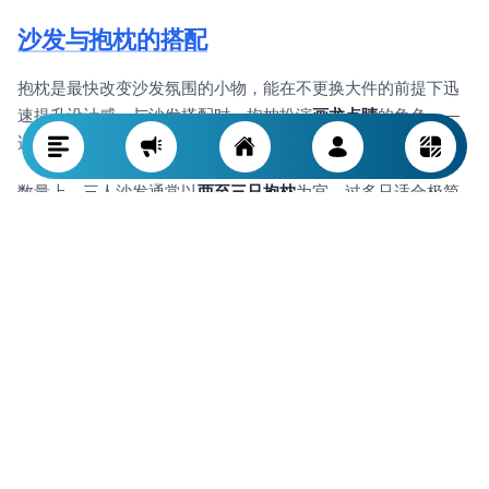
沙发与抱枕的搭配
抱枕是最快改变沙发氛围的小物，能在不更换大件的前提下迅
速提升设计感。与沙发搭配时，抱枕扮演
画龙点睛
的角色——
适量地补完整体，而不是主导焦点。
数量上，三人沙发通常以
两至三只抱枕
为宜。过多只适合极简
近色搭配，否则会影响实用和观感。
配色上，可以比沙发
更大胆
。当沙发为中性色时，抱枕色就是
空间点缀——前提是与地毯或某配件有
视觉呼应
，避免突兀。
无需与窗帘重复，但只要房间内有一处色彩锚点就够。
抱枕图案要契合沙发风格。简约沙发可配
轻微暗纹或线性图案
抱枕，但若地毯花色已抢眼，则抱枕忌复杂图案。最佳方案为
阴影纹、柔淡波纹、轻细条纹或单元素
，不过度制造视觉噪
音。若用花纹抱枕，
对比应体现在材质，不要拼色拼型
。