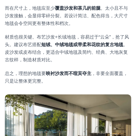
而在尺寸上，地毯应至少
覆盖沙发和茶几的前腿
。太小且不与
沙发接触，会显得零碎分裂。若设计简洁、配色得当，大尺寸
地毯会令空间更有整体性和档次。
材质也很关键。布艺沙发+长绒地毯，容易过于“云朵”，抢了风
头。建议布艺搭配
短绒、中绒地毯或带柔和花纹的复古地毯
。
皮沙发或皮布结合，更适合中绒地毯及简约、经典、大地灰复
古纹样，制造材质对比。
总之，理想的地毯要
映衬沙发而不喧宾夺主
，非要全面覆盖，
只是让整体更完整。