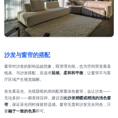
沙发与窗帘的搭配
窗帘对沙发的影响远超想象，既管理光线，也为空间营造垂直
线条。与沙发搭配，应追求
延续、柔和和平衡
，让窗帘不与客
厅区域产生视觉隔断。
首先看采光。光线昏暗的房间配厚重深色窗帘，会让沙发——
无论多好——都变得压抑。建议选
比沙发稍暖或稍浅的浅色窗
帘
，保证采光同时保留舒适感。窗帘无需和沙发完全同色，只
要
融于一致的色系
即可。