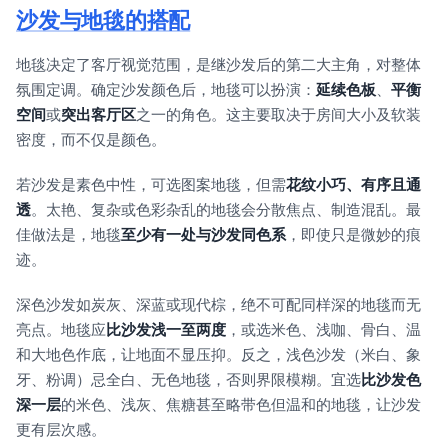
沙发与地毯的搭配
地毯决定了客厅视觉范围，是继沙发后的第二大主角，对整体
氛围定调。确定沙发颜色后，地毯可以扮演：
延续色板
、
平衡
空间
或
突出客厅区
之一的角色。这主要取决于房间大小及软装
密度，而不仅是颜色。
若沙发是素色中性，可选图案地毯，但需
花纹小巧、有序且通
透
。太艳、复杂或色彩杂乱的地毯会分散焦点、制造混乱。最
佳做法是，地毯
至少有一处与沙发同色系
，即使只是微妙的痕
迹。
深色沙发如炭灰、深蓝或现代棕，绝不可配同样深的地毯而无
亮点。地毯应
比沙发浅一至两度
，或选米色、浅咖、骨白、温
和大地色作底，让地面不显压抑。反之，浅色沙发（米白、象
牙、粉调）忌全白、无色地毯，否则界限模糊。宜选
比沙发色
深一层
的米色、浅灰、焦糖甚至略带色但温和的地毯，让沙发
更有层次感。