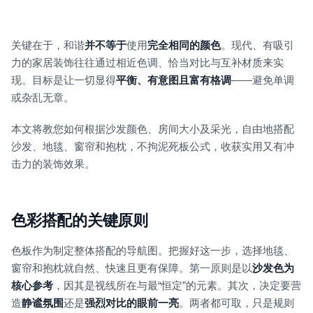
关键在于，和谐
并不等于
使用
完全相同的颜色
。现代、有吸引
力的家居装饰往往通过相近色调、恰当对比与互补材质来实
现。目标是让一切显得
平衡、有意图且富有格调
——避免单调
或杂乱无章。
本文将教您如何根据沙发颜色、房间大小及采光，自由地搭配
沙发、地毯、窗帘和抱枕，不拘泥死板公式，收获实用又有冲
击力的装饰效果。
色彩搭配的关键原则
色板作为制定整体搭配的导航图。把握好这一步，选择地毯、
窗帘和抱枕就自然、快速且更有保障。第一原则是以
沙发色为
核心参考
，因其是视线所在与最“恒定”的元素。其次，决定要营
造
静谧氛围
还是
强烈对比的眼前一亮
。两者都可取，只是规则