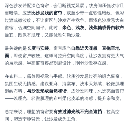
深色沙发若配深色窗帘，会阻断视觉延展，致房间压低收缩且
更暗淡。应选
比沙发浅的窗帘
，或至少带一点软性暗纹、色彩
过渡或微波纹，不让窗区与沙发产生竞争。而浅色沙发忌大白
窗帘，否则空间扁平。此时，
米色、浅灰、浅焦糖或骨白软帘
最宜，既保有肌理，又能优雅勾勒沙发。
最关键的是
长度与安装
。窗帘应当
自靠近天花板一直拖至地
面
，即使窗户较矮。这样可拉升空间高度，让沙发拥有更大气
的展示感。半高窗帘容易割裂设计，削弱沙发存在感。
在布料上，需兼顾视觉与手感。软质沙发忌过亮的缎光窗帘，
氛围生硬无情感。建议亚麻、海棠布、洗水天鹅绒、轻微肌理
混纺布料，
与沙发形成自然和谐
。皮沙发同理，忌选亮面窗帘
——以哑光、轻微肌理的布料柔化皮革的冷感，提升亲和度。
总结来说，理想的窗帘要
有效过滤光线不完全遮挡
，拉高空
间，塑造宁静背景，让沙发成为主角。