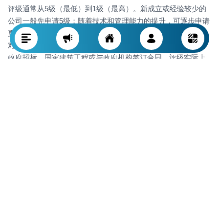
评级通常从5级（最低）到1级（最高）。新成立或经验较少的
公司一般先申请5级；随着技术和管理能力的提升，可逐步申请
更高级别。
对公司而言，获得承包商评级极为重要，缺少评级将无法参与
政府招标、国家建筑工程或与政府机构签订合同。评级实际上
是进入专业建筑领域的许可证，高等级公司被政府和私营雇主
视为更可信和更有信誉。
什么是建筑公司评级？
建筑公司评级是由规划与预算组织（技术与基础设施副中心）
设立的体系，主要用于评估参与政府土木工程和建筑项目公司
的技术、财务及执行能力。评级分为5级（最低）至1级（最
高）。