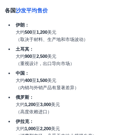
各国
沙发平均售价
伊朗：
大约
500
至
1,200
美元
（取决于材料、生产地和市场波动）
土耳其：
大约
900
至
2,500
美元
（重视设计，出口导向市场）
中国：
大约
400
至
1,500
美元
（内销与外销产品有显著差异）
俄罗斯：
大约
1,200
至
3,000
美元
（高度依赖进口）
伊拉克：
大约
1,000
至
2,200
美元