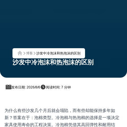
博客
沙发中冷泡沫和热泡沫的区别
首页
沙发中冷泡沫和热泡沫的区别
发布日期: 2026/8/6
阅读时间: 7 分钟
为什么有些沙发几个月后就会塌陷，而有些却能保持多年如
新？答案在于：泡棉类型。冷泡棉与热泡棉的选择是一项决定
家具使用寿命的工程决策。冷泡棉凭借其高回弹性和耐用结