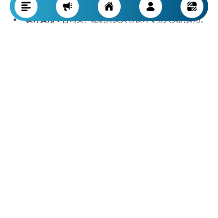
设计费用：
咨询费、建筑师及其它设计专业人员的费用。
材料费用：
主要材料（如混凝土、钢材、砖石等）的估算
成本。
施工费用：
人工、承包费、设备和机械租赁等。
不可预见费用：
因项目不可预期变动产生的支出。
要点提示：
始终预留应急资金，以备突发事件和临时变
更。
承包商选择