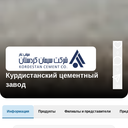
0
0
Курдистанский цементный
завод
20
Информация
Продукты
Филиалы и представители
Пре