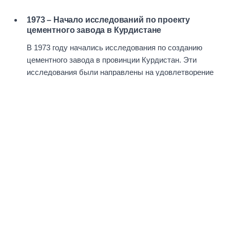
1973 – Начало исследований по проекту
цементного завода в Курдистане
В 1973 году начались исследования по созданию
цементного завода в провинции Курдистан. Эти
исследования были направлены на удовлетворение
производственных потребностей и экономическое
развитие региона.
1977–1978 – Выбор площадки и завершение
исследований
В эти годы Развивающий промышленный и
минеральный банк при сотрудничестве с британской
компанией выбрал регион Дивандарре для
строительства цементного завода и провел
дополнительные исследования. В 1981 году банк
передал проект компании Kurdistan Cement Company.