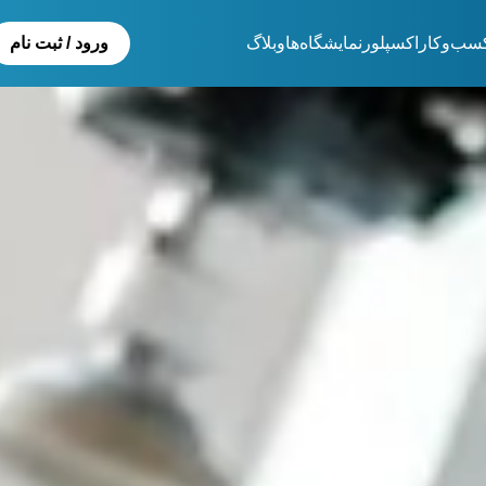
سب‌و‌کار
اکسپلور
نمایشگاەها
وبلاگ
ورود / ثبت نام