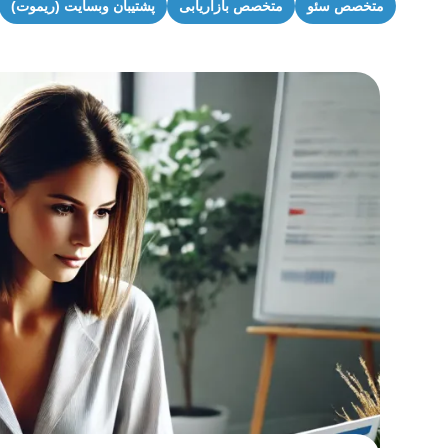
متخصص سئو
متخصص بازاریابی
پشتیبان وبسایت (ریموت)