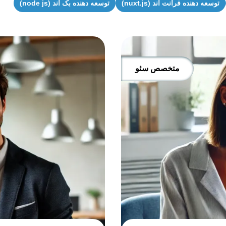
توسعه دهنده فرانت اند (nuxt.js)
توسعه دهنده بک اند (node js)
متخصص سئو