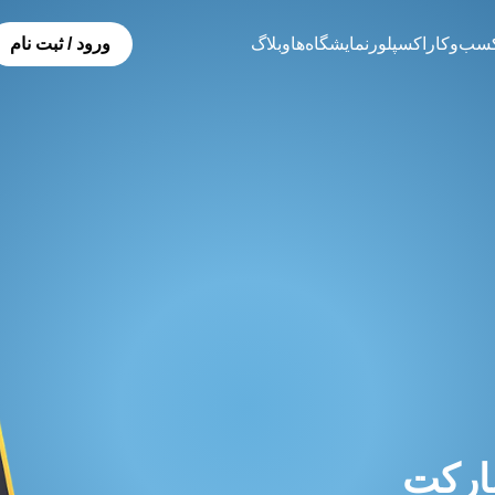
سب‌و‌کار
اکسپلور
نمایشگاەها
وبلاگ
ورود / ثبت نام
ارکت