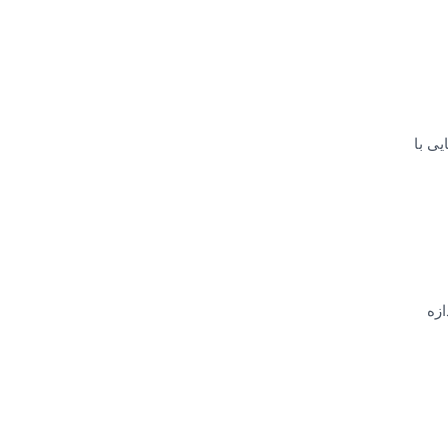
یی با
ازه