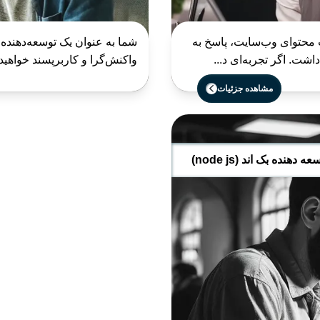
 محتوای وب‌سایت، پاسخ به
شت. اگر تجربه‌ای د...
واکنش‌گرا و کاربرپسند خواهید بود. اگر ۲-۴ سال تجربه در توس
مشاهده جزئیات
عه دهنده بک اند (node js)