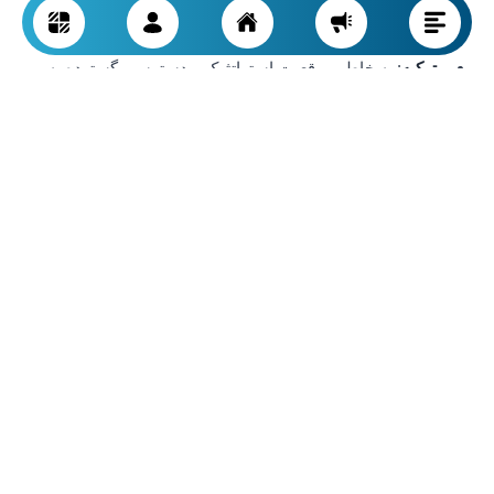
باعث می شود هزینه حمل در برخی مناطق تا ۴۰٪ قیمت
نهایی را تشکیل دهد.
ترکیه
: به خاطر موقعیت استراتژیک و دسترسی گسترده به
بنادر دریای اژه و مدیترانه، ترکیه توانسته بخش بزرگی از
سیمان تولیدی خود را به کشورهای اروپایی و خاورمیانه صادر
کند. هزینه پایین حمل دریایی باعث شده سیمان ترکیه در بازار
صادراتی رقابتی تر از ایران و حتی روسیه باشد.
در نتیجه،
دسترسی به جاده، ریل و دریا
نقشی تعیین کننده در قیمت
دارد. کشورهایی با موقعیت جغرافیایی مناسب و شبکه حمل ونقل
گسترده (مثل ترکیه) می توانند سیمان را با قیمت پایین تر و کیفیت
بالاتر در بازارهای جهانی عرضه کنند، در حالی که کشورهایی مانند
ایران و روسیه با مشکلات زیرساختی، هزینه بالاتری برای رساندن
سیمان به مصرف کننده متحمل می شوند.
نوسانات ارزی و تأثیر بازار جهانی