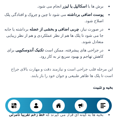
برش ها با
اسکالپل یا لیزر
انجام می شود.
پوست اضافی برداشته
می شود تا چین و چروک و افتادگی پلک
اصلاح شود.
در صورت نیاز،
چربی اضافی و بخشی از عضله
برداشته یا جابه
جا می شود تا پلک ها هم از نظر عملکردی و هم از نظر زیبایی
متعادل شوند.
در جراحی های پیشرفته، ممکن است
تکنیک آندوسکوپی
برای
کاهش تهاجم و بهبود سریع تر به کار رود.
این مرحله قلب جراحی است و نیازمند دقت و مهارت بالای جراح
است تا پلک ها ظاهر طبیعی و جوان خود را باز یابند.
بخیه و تثبیت
پس از اصلاح پوست و چربی، برش ها با
بخیه های نازک و
جذبی یا بخیه های قابل برداشت
بسته می شوند.
بخیه ها به گونه ای قرار می گیرند که
خط زخم تقریبا نامرئی