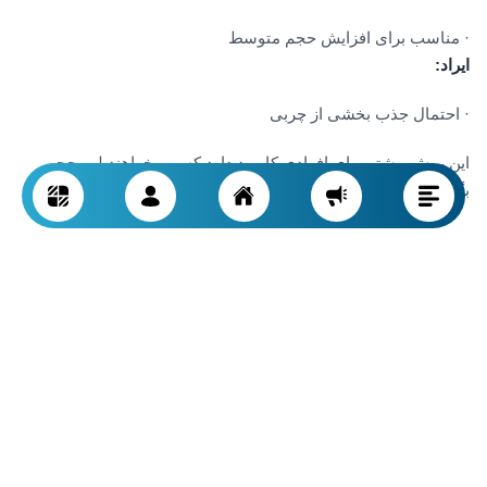
· مناسب برای افزایش حجم متوسط
ایراد
:
· احتمال جذب بخشی از چربی
این روش بیشتر برای افرادی کاربرد دارد که می خواهند لب حجم
بگیرد ولی مصنوعی نشود.
لیفت لب
(Lip Lift Surgery)
برای کوتاه کردن فاصله بین لب و بینی و بیرون آوردن حجم طبیعی
لب.
در این روش زخم در زیر بینی پنهان می شود.
این تکنیک باعث فرم دهی دائم و طبیعی لب بالا می شود.
جراحی ایمپلنت لب
(Lip Implant)
یک روش کاملاً
دائمی
برای بزرگ کردن لب.