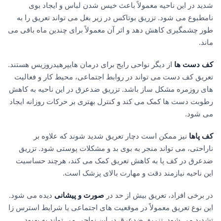
شدید در این ناحیه معمولاً باعث خیس شدن لباس و ایجاد بوی
نامطبوع می شود. تزریق بوتاکس در زیر بغل می تواند تعریق را به
طور چشمگیری کاهش دهد و اثر آن معمولاً برای چندین ماه باقی می
ماند.
کف دست ها
از دیگر نواحی رایج برای درمان هایپرهیدروزیس هستند.
تعریق کف دست می تواند در روابط اجتماعی، محیط کار و فعالیت
های روزمره مشکل ساز باشد. تزریق ضدعرق در این ناحیه به کاهش
رطوبت دست ها کمک می کند و کنترل بهتری بر حرکات روزانه ایجاد
می شود.
کف پاها
نیز ممکن است دچار تعریق شدید شوند که علاوه بر
ناراحتی، می تواند منجر به بوی بد و مشکلات پوستی شود. تزریق
ضدعرق در کف پا به کاهش تعریق کمک می کند، هرچند حساسیت
این ناحیه نیازمند دقت و مهارت بالای پزشک است.
در برخی افراد، تعریق بیش از حد در
صورت و پیشانی
دیده می شود.
این نوع تعریق معمولاً در موقعیت های اجتماعی یا شرایط استرس زا
تشدید می شود. تزریق ضدعرق در این نواحی می تواند به بهبود