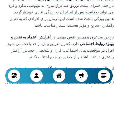
ناراحتی همراه است. تزریق ضدعرق نیازی به بیهوشی ندارد و فرد
می تواند بلافاصله پس از انجام آن به زندگی عادی خود بازگردد.
همین ویژگی باعث شده است این درمان برای افرادی که به دنبال
راهکاری سریع و مؤثر هستند، بسیار مناسب باشد.
تزریق ضدعرق همچنین نقش مهمی در
افزایش اعتماد به نفس و
بهبود روابط اجتماعی
دارد. کنترل تعریق بیش از حد باعث می شود
افراد در موقعیت های اجتماعی، کاری و شخصی احساس آرامش
بیشتری داشته باشند و از حضور در جمع اجتناب نکنند.
از دیگر فواید این روش می توان به
ماندگاری مناسب نتایج
اشاره
کرد. اثر تزریق ضدعرق معمولاً چندین ماه باقی می ماند و در صورت
نیاز می توان آن را در فواصل مشخص تکرار کرد. این موضوع، تزریق
ضدعرق را به گزینه ای عملی و مقرون به صرفه برای درمان
هایپرهیدروزیس تبدیل می کند.
در مجموع، تزریق ضدعرق راهکاری ایمن، اثربخش و علمی برای
افرادی است که از تعریق بیش از حد رنج می برند و به دنبال روشی