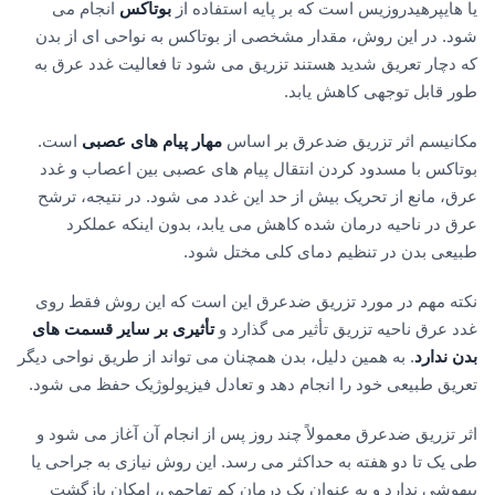
یا هایپرهیدروزیس است که بر پایه استفاده از
بوتاکس
انجام می
شود. در این روش، مقدار مشخصی از بوتاکس به نواحی ای از بدن
که دچار تعریق شدید هستند تزریق می شود تا فعالیت غدد عرق به
طور قابل توجهی کاهش یابد.
مکانیسم اثر تزریق ضدعرق بر اساس
مهار پیام های عصبی
است.
بوتاکس با مسدود کردن انتقال پیام های عصبی بین اعصاب و غدد
عرق، مانع از تحریک بیش از حد این غدد می شود. در نتیجه، ترشح
عرق در ناحیه درمان شده کاهش می یابد، بدون اینکه عملکرد
طبیعی بدن در تنظیم دمای کلی مختل شود.
نکته مهم در مورد تزریق ضدعرق این است که این روش فقط روی
غدد عرق ناحیه تزریق تأثیر می گذارد و
تأثیری بر سایر قسمت های
بدن ندارد
. به همین دلیل، بدن همچنان می تواند از طریق نواحی دیگر
تعریق طبیعی خود را انجام دهد و تعادل فیزیولوژیک حفظ می شود.
اثر تزریق ضدعرق معمولاً چند روز پس از انجام آن آغاز می شود و
طی یک تا دو هفته به حداکثر می رسد. این روش نیازی به جراحی یا
بیهوشی ندارد و به عنوان یک درمان کم تهاجمی، امکان بازگشت