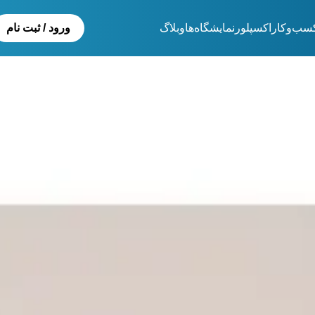
سب‌و‌کار
اکسپلور
نمایشگاەها
وبلاگ
ورود / ثبت نام