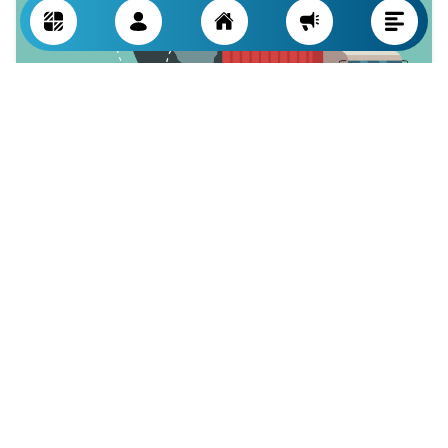
النقل والترانزيت في تصدير البضائع من تركيا إلى العراق
يعتبر النقل والترانزيت من أهم مراحل عملية التصدير حيث يؤثر
بشكل مباشر على التكلفة وسرعة التسليم وأمان البضائع. وبالنظر
إلى الموقع الجغرافي لتركيا والعراق والبنى التحتية القائمة يجب
على المصدّر دراسة مسار الشحن وطريق النقل الأنسب لبضاعته
بدقة.
1. طرق النقل الشائعة