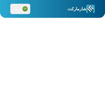
شارماركت
العربية